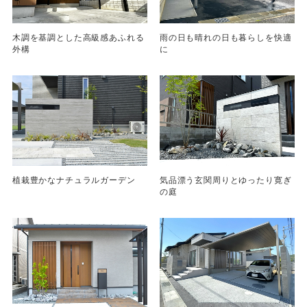
木調を基調とした高級感あふれる
雨の日も晴れの日も暮らしを快適
外構
に
植栽豊かなナチュラルガーデン
気品漂う玄関周りとゆったり寛ぎ
の庭