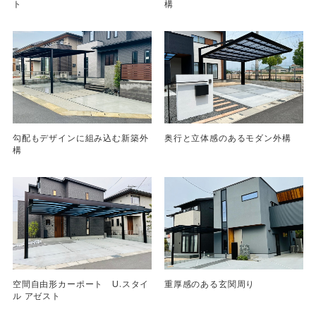
ト
構
勾配もデザインに組み込む新築外
奥行と立体感のあるモダン外構
構
空間自由形カーポート U.スタイ
重厚感のある玄関周り
ル アゼスト