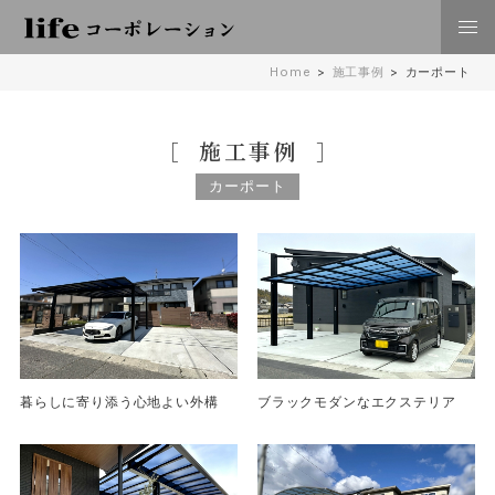
株式会社lifeコーポレーション 日々の暮らしに豊かさを
Home
>
施工事例
>
カーポート
住空間、外構･エクステリア工事 倉敷 岡山
施工事例
カーポート
暮らしに寄り添う心地よい外構
ブラックモダンなエクステリア