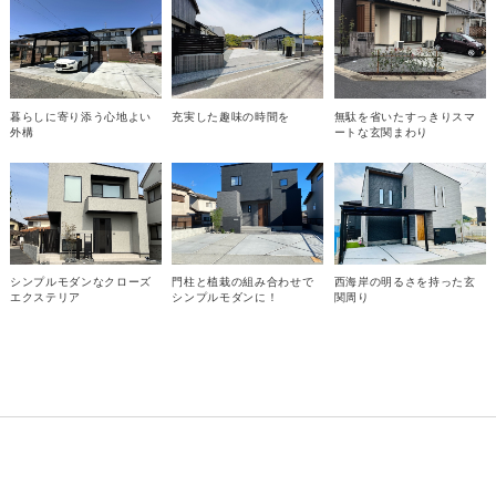
暮らしに寄り添う心地よい
充実した趣味の時間を
無駄を省いたすっきりスマ
外構
ートな玄関まわり
シンプルモダンなクローズ
門柱と植栽の組み合わせで
西海岸の明るさを持った玄
エクステリア
シンプルモダンに！
関周り