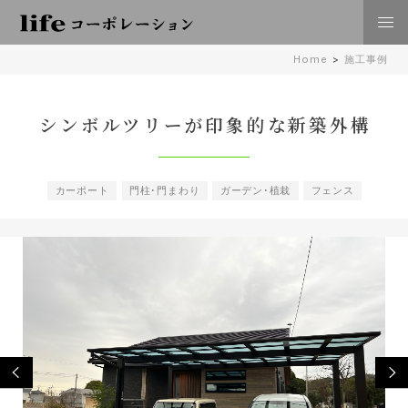
株式会社lifeコーポレーション 日々の暮らしに豊かさを
Home
>
施工事例
住空間、外構･エクステリア工事 倉敷 岡山
シンボルツリーが印象的な新築外構
カーポート
門柱･門まわり
ガーデン･植栽
フェンス