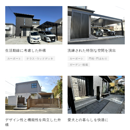
生活動線に考慮した外構
洗練された特別な空間を演出
カーポート
テラス･ウッドデッキ
カーポート
門柱･門まわり
ガーデン･植栽
デザイン性と機能性を両立した外
愛犬との暮らしを快適に
構