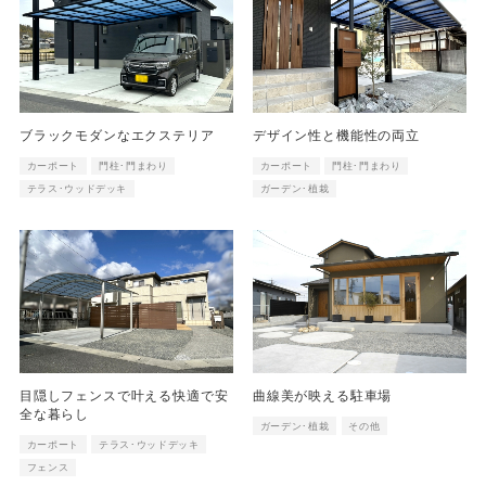
ブラックモダンなエクステリア
デザイン性と機能性の両立
カーポート
門柱･門まわり
カーポート
門柱･門まわり
テラス･ウッドデッキ
ガーデン･植栽
目隠しフェンスで叶える快適で安
曲線美が映える駐車場
全な暮らし
ガーデン･植栽
その他
カーポート
テラス･ウッドデッキ
フェンス