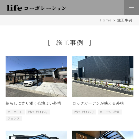
株式会社lifeコーポレーション 日々の暮らしに豊かさを
Home
>
施工事例
住空間、外構･エクステリア工事 倉敷 岡山
施工事例
暮らしに寄り添う心地よい外構
ロックガーデンが映える外構
カーポート
門柱･門まわり
門柱･門まわり
ガーデン･植栽
フェンス