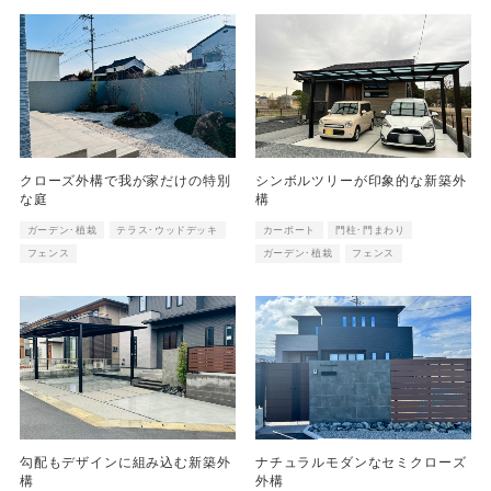
クローズ外構で我が家だけの特別
シンボルツリーが印象的な新築外
な庭
構
ガーデン･植栽
テラス･ウッドデッキ
カーポート
門柱･門まわり
フェンス
ガーデン･植栽
フェンス
勾配もデザインに組み込む新築外
ナチュラルモダンなセミクローズ
構
外構