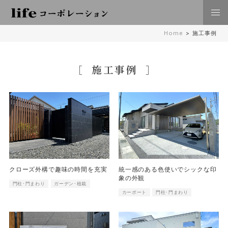
株式会社lifeコーポレーション 日々の暮らしに豊かさを
Home
>
施工事例
住空間、外構･エクステリア工事 倉敷 岡山
施工事例
クローズ外構で趣味の時間を充実
統一感のある色使いでシックな印
象の外観
門柱･門まわり
ガーデン･植栽
カーポート
門柱･門まわり