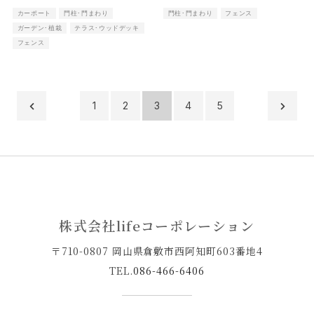
カーポート
門柱･門まわり
門柱･門まわり
フェンス
ガーデン･植栽
テラス･ウッドデッキ
フェンス
1
2
3
4
5
株式会社lifeコーポレーション
〒710-0807 岡山県倉敷市西阿知町603番地4
TEL.
086-466-6406