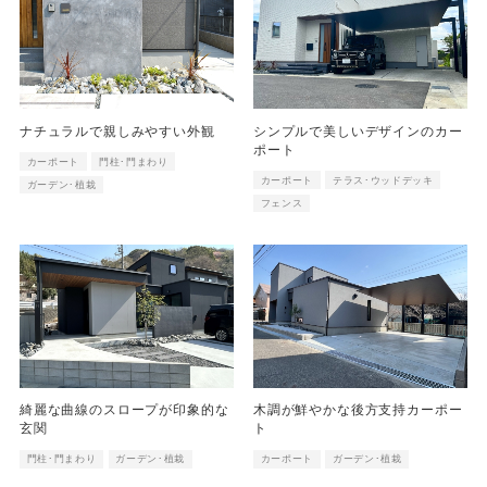
ナチュラルで親しみやすい外観
シンプルで美しいデザインのカー
ポート
カーポート
門柱･門まわり
カーポート
テラス･ウッドデッキ
ガーデン･植栽
フェンス
綺麗な曲線のスロープが印象的な
木調が鮮やかな後方支持カーポー
玄関
ト
門柱･門まわり
ガーデン･植栽
カーポート
ガーデン･植栽