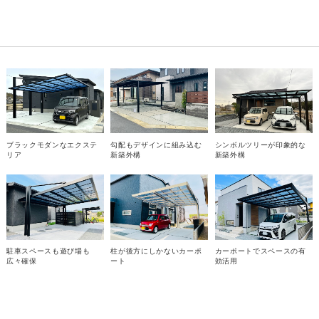
ブラックモダンなエクステ
勾配もデザインに組み込む
シンボルツリーが印象的な
リア
新築外構
新築外構
駐車スペースも遊び場も
柱が後方にしかないカーポ
カーポートでスペースの有
広々確保
ート
効活用