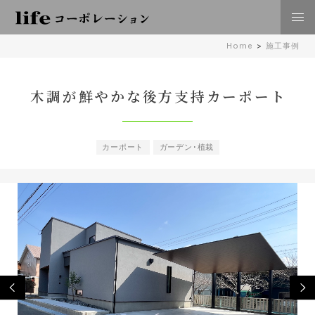
株式会社lifeコーポレーション 日々の暮らしに豊かさを
Home
>
施工事例
住空間、外構･エクステリア工事 倉敷 岡山
木調が鮮やかな後方支持カーポート
カーポート
ガーデン･植栽