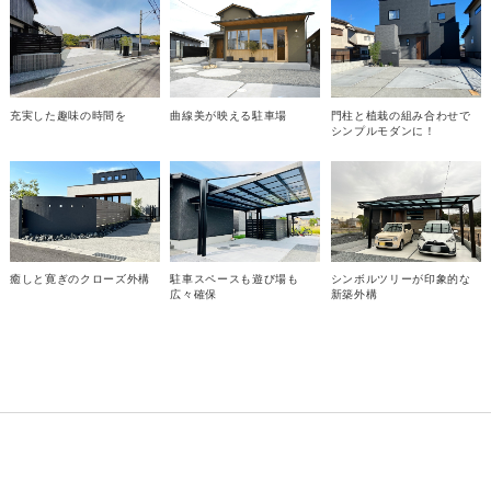
充実した趣味の時間を
曲線美が映える駐車場
門柱と植栽の組み合わせで
シンプルモダンに！
癒しと寛ぎのクローズ外構
駐車スペースも遊び場も
シンボルツリーが印象的な
広々確保
新築外構