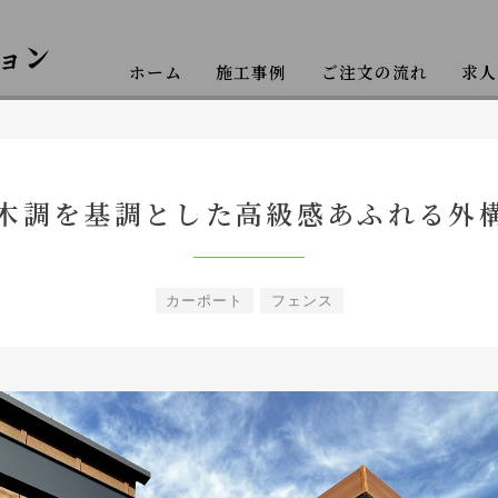
ホーム
施工事例
ご注文の流れ
求人
クステリア工事
木調を基調とした高級感あふれる外
カーポート
フェンス