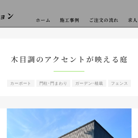
ホーム
施工事例
ご注文の流れ
求人
クステリア工事
木目調のアクセントが映える庭
カーポート
門柱･門まわり
ガーデン･植栽
フェンス