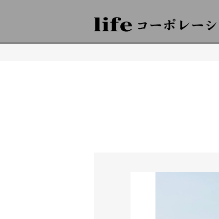
株式会社lifeコーポレーション 日々の暮らしに豊かさを 住空間、外構･エ
倉敷 岡山