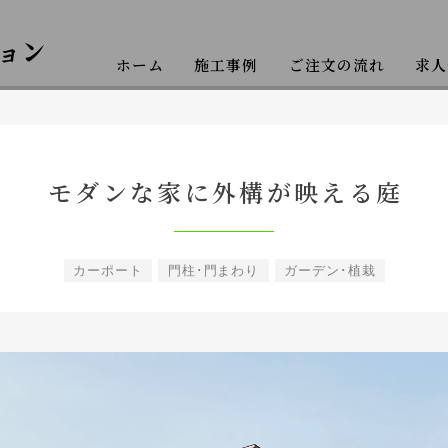
ホーム
施工事例
ご注文の流れ
求人
クステリア工事
モダンな家に外構が映える庭
カーポート
門柱･門まわり
ガーデン･植栽