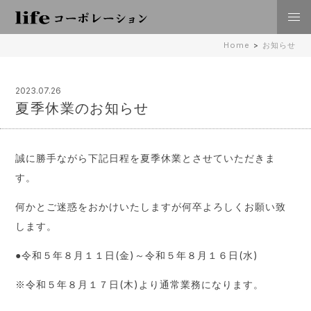
株式会社lifeコーポレーション 日々の暮らしに豊かさを
Home
>
お知らせ
住空間、外構･エクステリア工事 倉敷 岡山
2023.07.26
夏季休業のお知らせ
誠に勝手ながら下記日程を夏季休業とさせていただきま
す。
何かとご迷惑をおかけいたしますが何卒よろしくお願い致
します。
●令和５年８月１１日(金)～令和５年８月１６日(水)
※令和５年８月１７日(木)より通常業務になります。