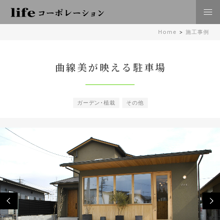
株式会社lifeコーポレーション 日々の暮らしに豊かさを
Home
>
施工事例
住空間、外構･エクステリア工事 倉敷 岡山
曲線美が映える駐車場
ガーデン･植栽
その他