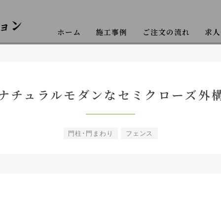
ホーム
施工事例
ご注文の流れ
求人
クステリア工事
ナチュラルモダンなセミクローズ外
門柱･門まわり
フェンス