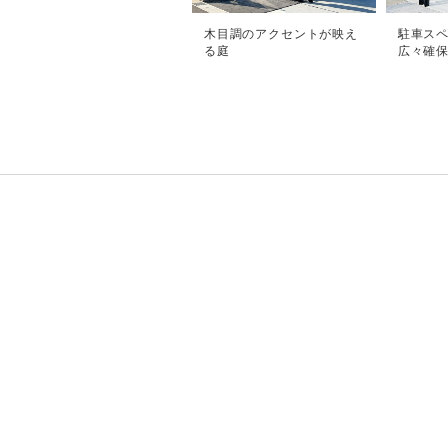
木目調のアクセントが映え
駐車ス
る庭
広々確