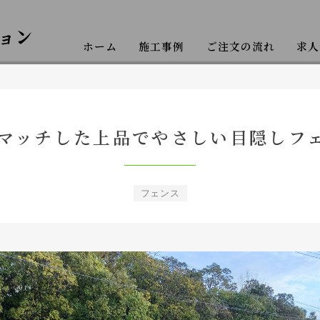
ホーム
施工事例
ご注文の流れ
求人
クステリア工事
マッチした上品でやさしい目隠しフ
フェンス